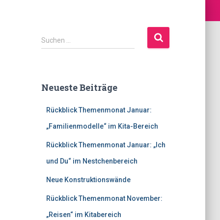
S
Suchen …
u
c
h
e
Neueste Beiträge
n
n
Rückblick Themenmonat Januar:
a
c
„Familienmodelle“ im Kita-Bereich
h
:
Rückblick Themenmonat Januar: „Ich
und Du“ im Nestchenbereich
Neue Konstruktionswände
Rückblick Themenmonat November:
„Reisen“ im Kitabereich