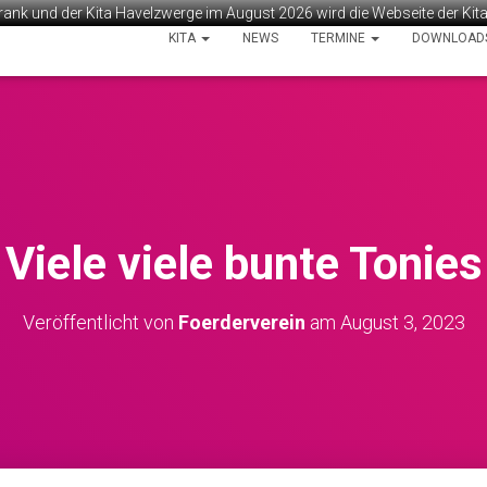
rank und der Kita Havelzwerge im August 2026 wird die Webseite der Ki
KITA
NEWS
TERMINE
DOWNLOAD
Viele viele bunte Tonies
Veröffentlicht von
Foerderverein
am
August 3, 2023