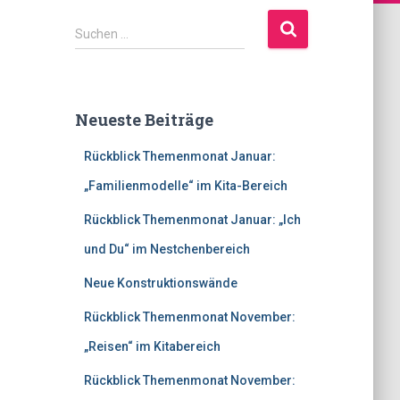
S
Suchen …
u
c
h
e
Neueste Beiträge
n
n
Rückblick Themenmonat Januar:
a
c
„Familienmodelle“ im Kita-Bereich
h
Rückblick Themenmonat Januar: „Ich
:
und Du“ im Nestchenbereich
Neue Konstruktionswände
Rückblick Themenmonat November:
„Reisen“ im Kitabereich
Rückblick Themenmonat November: