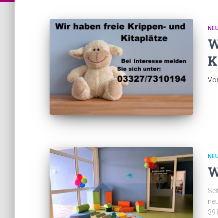
NEU
W
K
Vo
NEU
W
Sei
neu
39 