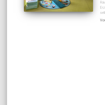
Räu
Erz
sel
Vo