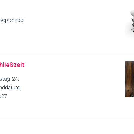
. September
ließzeit
tag, 24.
Enddatum:
2027