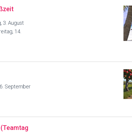
ßzeit
 3. August
reitag, 14.
16. September
g (Teamtag