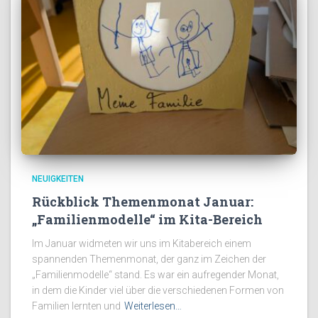
NEUIGKEITEN
Rückblick Themenmonat Januar:
„Familienmodelle“ im Kita-Bereich
Im Januar widmeten wir uns im Kitabereich einem
spannenden Themenmonat, der ganz im Zeichen der
„Familienmodelle“ stand. Es war ein aufregender Monat,
in dem die Kinder viel über die verschiedenen Formen von
Familien lernten und
Weiterlesen…