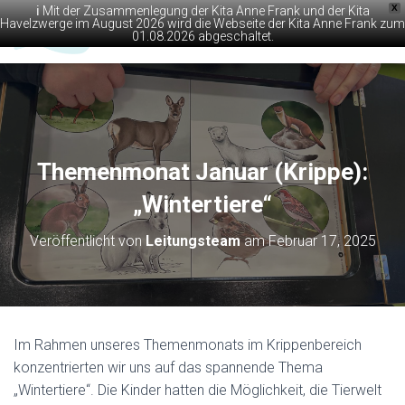
X
ℹ️ Mit der Zusammenlegung der Kita Anne Frank und der Kita
Havelzwerge im August 2026 wird die Webseite der Kita Anne Frank zum
01.08.2026 abgeschaltet.
N
A
V
I
G
A
T
Themenmonat Januar (Krippe):
I
O
„Wintertiere“
N
U
M
Veröffentlicht von
Leitungsteam
am
Februar 17, 2025
S
C
H
A
L
T
Im Rahmen unseres Themenmonats im Krippenbereich
E
konzentrierten wir uns auf das spannende Thema
N
„Wintertiere“. Die Kinder hatten die Möglichkeit, die Tierwelt