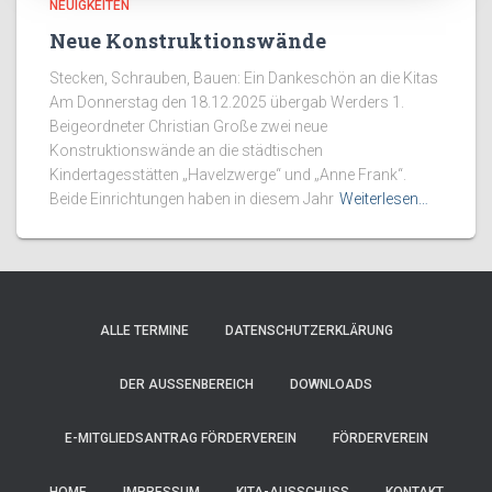
NEUIGKEITEN
Neue Konstruktionswände
Stecken, Schrauben, Bauen: Ein Dankeschön an die Kitas
Am Donnerstag den 18.12.2025 übergab Werders 1.
Beigeordneter Christian Große zwei neue
Konstruktionswände an die städtischen
Kindertagesstätten „Havelzwerge“ und „Anne Frank“.
Beide Einrichtungen haben in diesem Jahr
Weiterlesen…
ALLE TERMINE
DATENSCHUTZERKLÄRUNG
DER AUSSENBEREICH
DOWNLOADS
E-MITGLIEDSANTRAG FÖRDERVEREIN
FÖRDERVEREIN