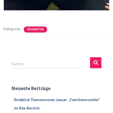
Kategorien:
NEUIGKEITEN
S
Suchen …
u
c
h
e
Neueste Beiträge
n
n
Rückblick Themenmonat Januar: „Familienmodelle“
a
c
im Kita-Bereich
h