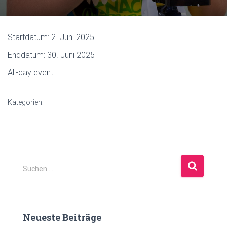
Startdatum:
2. Juni 2025
Enddatum:
30. Juni 2025
All-day event
Kategorien:
S
Suchen …
u
c
h
e
Neueste Beiträge
n