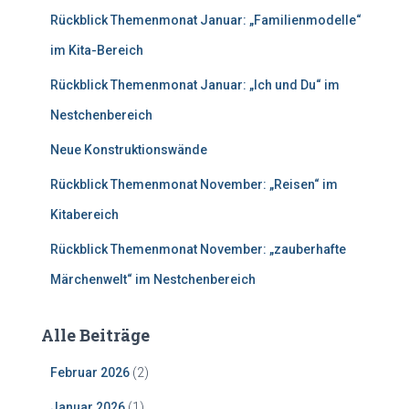
n
Rückblick Themenmonat Januar: „Familienmodelle“
a
c
im Kita-Bereich
h
Rückblick Themenmonat Januar: „Ich und Du“ im
:
Nestchenbereich
Neue Konstruktionswände
Rückblick Themenmonat November: „Reisen“ im
Kitabereich
Rückblick Themenmonat November: „zauberhafte
Märchenwelt“ im Nestchenbereich
Alle Beiträge
Februar 2026
(2)
Januar 2026
(1)