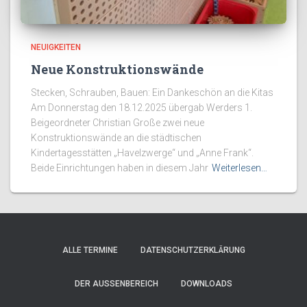
NEUIGKEITEN
Neue Konstruktionswände
Stecken, Schrauben, Bauen: Ein Dankeschön an die Kitas
Am Donnerstag den 18.12.2025 übergab Werders 1.
Beigeordneter Christian Große zwei neue
Konstruktionswände an die städtischen
Kindertagesstätten „Havelzwerge“ und „Anne Frank“.
Beide Einrichtungen haben in diesem Jahr
Weiterlesen…
ALLE TERMINE
DATENSCHUTZERKLÄRUNG
DER AUSSENBEREICH
DOWNLOADS