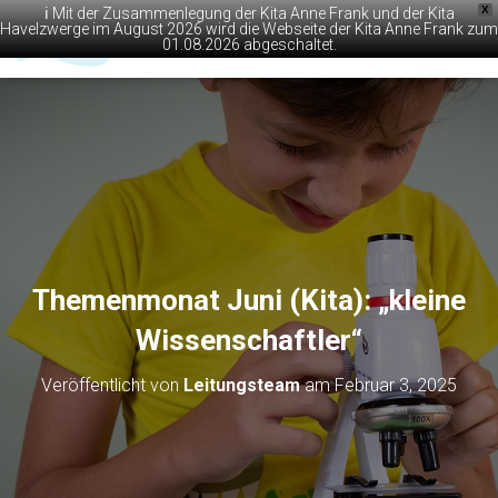
X
ℹ️ Mit der Zusammenlegung der Kita Anne Frank und der Kita
Havelzwerge im August 2026 wird die Webseite der Kita Anne Frank zum
01.08.2026 abgeschaltet.
N
A
V
I
G
A
T
I
O
N
U
M
Themenmonat Juni (Kita): „kleine
S
C
Wissenschaftler“
H
A
Veröffentlicht von
Leitungsteam
am
Februar 3, 2025
L
T
E
N