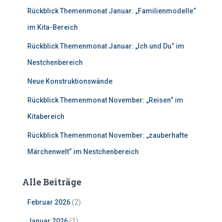
n
Rückblick Themenmonat Januar: „Familienmodelle“
a
c
im Kita-Bereich
h
Rückblick Themenmonat Januar: „Ich und Du“ im
:
Nestchenbereich
Neue Konstruktionswände
Rückblick Themenmonat November: „Reisen“ im
Kitabereich
Rückblick Themenmonat November: „zauberhafte
Märchenwelt“ im Nestchenbereich
Alle Beiträge
Februar 2026
(2)
Januar 2026
(1)