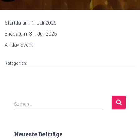
Startdatum:
1. Juli 2025
Enddatum:
31. Juli 2025
All-day event
Kategorien:
S
Suchen …
u
c
h
e
Neueste Beiträge
n