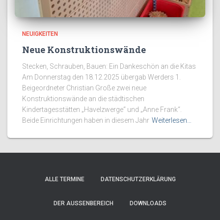
NEUIGKEITEN
Neue Konstruktionswände
Stecken, Schrauben, Bauen: Ein Dankeschön an die Kitas
Am Donnerstag den 18.12.2025 übergab Werders 1.
Beigeordneter Christian Große zwei neue
Konstruktionswände an die städtischen
Kindertagesstätten „Havelzwerge“ und „Anne Frank“.
Beide Einrichtungen haben in diesem Jahr
Weiterlesen…
ALLE TERMINE
DATENSCHUTZERKLÄRUNG
DER AUSSENBEREICH
DOWNLOADS