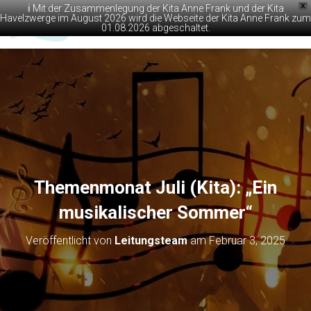
X
ℹ️ Mit der Zusammenlegung der Kita Anne Frank und der Kita
Havelzwerge im August 2026 wird die Webseite der Kita Anne Frank zum
01.08.2026 abgeschaltet.
N
A
V
I
G
A
T
I
O
N
U
M
Themenmonat Juli (Kita): „Ein
S
C
musikalischer Sommer“
H
A
Veröffentlicht von
Leitungsteam
am
Februar 3, 2025
L
T
E
N