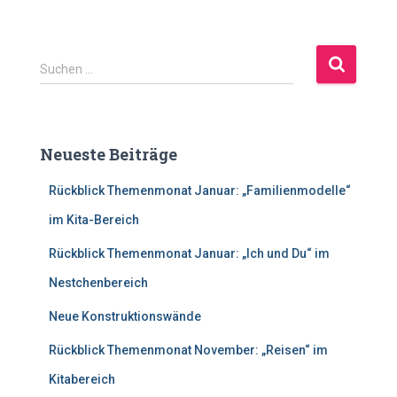
S
Suchen …
u
c
h
e
Neueste Beiträge
n
n
Rückblick Themenmonat Januar: „Familienmodelle“
a
c
im Kita-Bereich
h
Rückblick Themenmonat Januar: „Ich und Du“ im
:
Nestchenbereich
Neue Konstruktionswände
Rückblick Themenmonat November: „Reisen“ im
Kitabereich