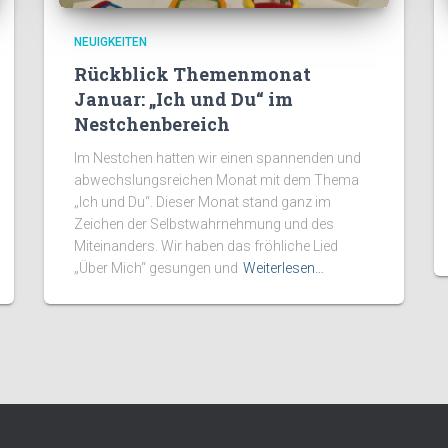
NEUIGKEITEN
Rückblick Themenmonat
Januar: „Ich und Du“ im
Nestchenbereich
Im Nestchen hatten wir einen spannenden und
abwechslungsreichen Monat mit dem Thema
„Ich und Du“. Dieser Monat stand ganz im
Zeichen der Selbstwahrnehmung und des
Miteinanders. Wir haben das fröhliche Lied
„Über Mich“ gesungen und
Weiterlesen…