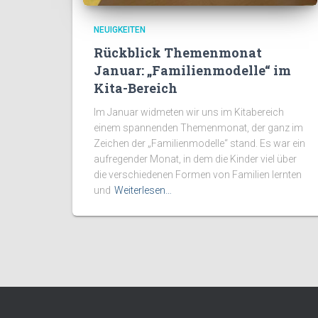
NEUIGKEITEN
Rückblick Themenmonat
Januar: „Familienmodelle“ im
Kita-Bereich
Im Januar widmeten wir uns im Kitabereich
einem spannenden Themenmonat, der ganz im
Zeichen der „Familienmodelle“ stand. Es war ein
aufregender Monat, in dem die Kinder viel über
die verschiedenen Formen von Familien lernten
und
Weiterlesen…