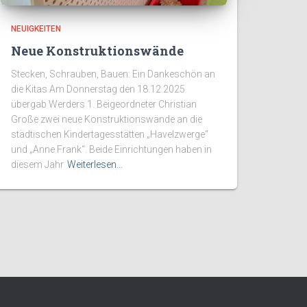
NEUIGKEITEN
Neue Konstruktionswände
Stecken, Schrauben, Bauen: Ein Dankeschön an
die Kitas Am Donnerstag den 18.12.2025
übergab Werders 1. Beigeordneter Christian
Große zwei neue Konstruktionswände an die
städtischen Kindertagesstätten „Havelzwerge“
und „Anne Frank“. Beide Einrichtungen haben in
diesem Jahr
Weiterlesen…