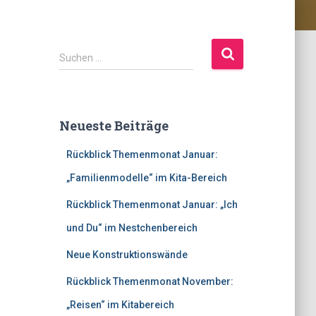
S
Suchen …
u
c
h
e
Neueste Beiträge
n
n
Rückblick Themenmonat Januar:
a
c
„Familienmodelle“ im Kita-Bereich
h
Rückblick Themenmonat Januar: „Ich
:
und Du“ im Nestchenbereich
Neue Konstruktionswände
Rückblick Themenmonat November:
„Reisen“ im Kitabereich