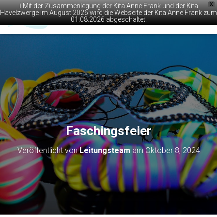
X
ℹ️ Mit der Zusammenlegung der Kita Anne Frank und der Kita
Havelzwerge im August 2026 wird die Webseite der Kita Anne Frank zum
01.08.2026 abgeschaltet.
N
A
V
I
G
A
T
I
O
N
U
M
Faschingsfeier
S
C
Veröffentlicht von
Leitungsteam
am
Oktober 8, 2024
H
A
L
T
E
N