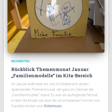
NEUIGKEITEN
Rückblick Themenmonat Januar:
„Familienmodelle“ im Kita-Bereich
Im Januar widmeten wir uns im Kitabereich einem
spannenden Themenmonat, der ganz im Zeichen der
„Familienmodelle“ stand. Es war ein aufregender Monat,
in dem die Kinder viel über die verschiedenen Formen von
Familien lernten und
Weiterlesen…