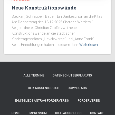
Neue Konstruktionswände
Stecken, Schrauben, Bauen: Ein Dankeschön an die Kitas
Am Donnerstag den 18.12.2025 übergab Werders 1.
Beigeordneter Christian Große zwei neue
Konstruktionswände an die städtischen
Kindertagesstätten „Havelzwerge“ und „Anne Frank“.
Beide Einrichtungen haben in diesem Jahr
Weiterlesen…
ALLE TERMINE
DATENSCHUTZERKLÄRUNG
DER AUSSENBEREICH
DOWNLOADS
E-MITGLIEDSANTRAG FÖRDERVEREIN
FÖRDERVEREIN
HOME
IMPRESSUM
KITA-AUSSCHUSS
KONTAKT