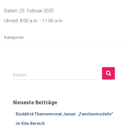
Datum:
25. Februar 2025
Uhrzeit:
8:00 a.m. - 11:00 a.m.
Kategorien:
S
Suchen …
u
c
h
e
Neueste Beiträge
n
n
Rückblick Themenmonat Januar: „Familienmodelle“
a
c
im Kita-Bereich