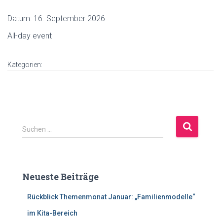
Datum:
16. September 2026
All-day event
Kategorien:
S
Suchen …
u
c
h
e
Neueste Beiträge
n
n
Rückblick Themenmonat Januar: „Familienmodelle“
a
c
im Kita-Bereich