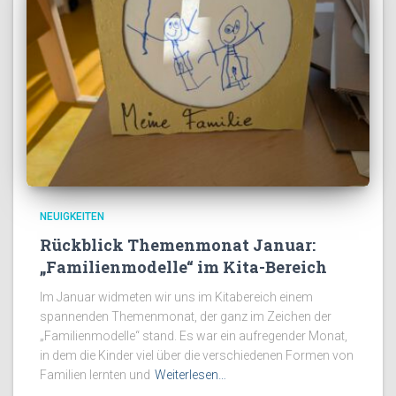
NEUIGKEITEN
Rückblick Themenmonat Januar:
„Familienmodelle“ im Kita-Bereich
Im Januar widmeten wir uns im Kitabereich einem
spannenden Themenmonat, der ganz im Zeichen der
„Familienmodelle“ stand. Es war ein aufregender Monat,
in dem die Kinder viel über die verschiedenen Formen von
Familien lernten und
Weiterlesen…