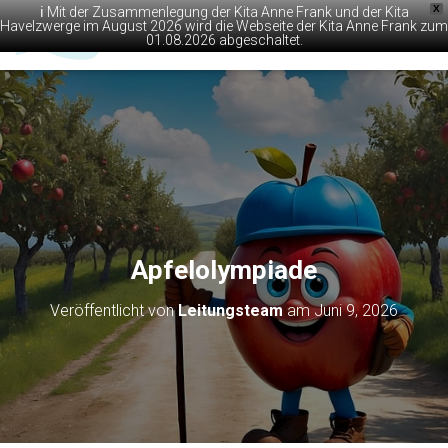
X
ℹ️ Mit der Zusammenlegung der Kita Anne Frank und der Kita
Havelzwerge im August 2026 wird die Webseite der Kita Anne Frank zum
01.08.2026 abgeschaltet.
N
A
V
I
G
A
T
I
O
N
U
M
Apfelolympiade
S
C
Veröffentlicht von
Leitungsteam
am
Juni 9, 2026
H
A
L
T
E
N