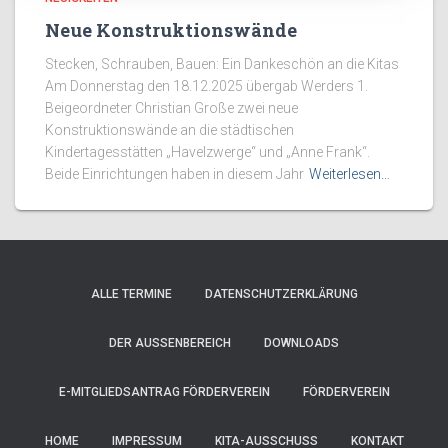
Neue Konstruktionswände
Stecken, Schrauben, Bauen: Ein Dankeschön an die Kitas
Am Donnerstag den 18.12.2025 übergab Werders 1.
Beigeordneter Christian Große zwei neue
Konstruktionswände an die städtischen
Kindertagesstätten „Havelzwerge“ und „Anne Frank“.
Beide Einrichtungen haben in diesem Jahr
Weiterlesen…
ALLE TERMINE
DATENSCHUTZERKLÄRUNG
DER AUSSENBEREICH
DOWNLOADS
E-MITGLIEDSANTRAG FÖRDERVEREIN
FÖRDERVEREIN
HOME
IMPRESSUM
KITA-AUSSCHUSS
KONTAKT