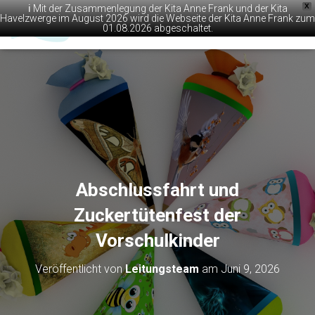
X
ℹ️ Mit der Zusammenlegung der Kita Anne Frank und der Kita
Havelzwerge im August 2026 wird die Webseite der Kita Anne Frank zum
01.08.2026 abgeschaltet.
N
A
V
I
G
A
T
I
O
N
U
M
Abschlussfahrt und
S
C
Zuckertütenfest der
H
Vorschulkinder
A
L
T
Veröffentlicht von
Leitungsteam
am
Juni 9, 2026
E
N