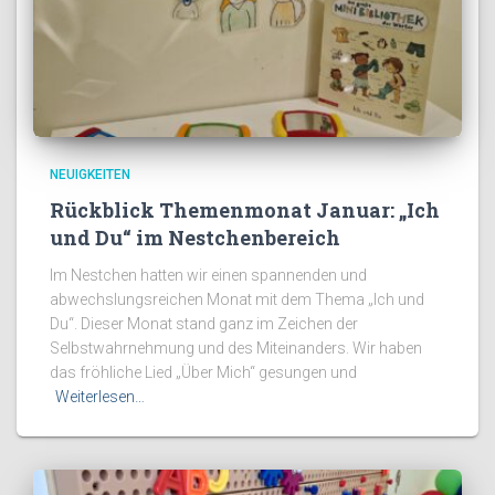
NEUIGKEITEN
Rückblick Themenmonat Januar: „Ich
und Du“ im Nestchenbereich
Im Nestchen hatten wir einen spannenden und
abwechslungsreichen Monat mit dem Thema „Ich und
Du“. Dieser Monat stand ganz im Zeichen der
Selbstwahrnehmung und des Miteinanders. Wir haben
das fröhliche Lied „Über Mich“ gesungen und
Weiterlesen…