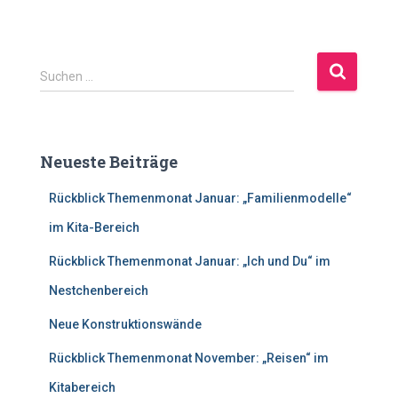
S
Suchen …
u
c
h
e
Neueste Beiträge
n
n
Rückblick Themenmonat Januar: „Familienmodelle“
a
c
im Kita-Bereich
h
Rückblick Themenmonat Januar: „Ich und Du“ im
:
Nestchenbereich
Neue Konstruktionswände
Rückblick Themenmonat November: „Reisen“ im
Kitabereich