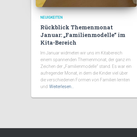
NEUIGKEITEN
Rückblick Themenmonat
Januar: „Familienmodelle“ im
Kita-Bereich
Im Januar widmeten wir uns im Kitabereich
einem spannenden Themenmonat, der ganz im
Zeichen der „Familienmodelle“ stand. Es war ein
aufregender Monat, in dem die Kinder viel über
die verschiedenen Formen von Familien lernten
und
Weiterlesen…