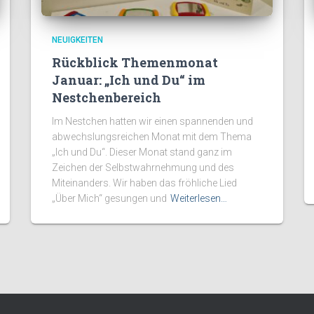
NEUIGKEITEN
Rückblick Themenmonat
Januar: „Ich und Du“ im
Nestchenbereich
Im Nestchen hatten wir einen spannenden und
abwechslungsreichen Monat mit dem Thema
„Ich und Du“. Dieser Monat stand ganz im
Zeichen der Selbstwahrnehmung und des
Miteinanders. Wir haben das fröhliche Lied
„Über Mich“ gesungen und
Weiterlesen…