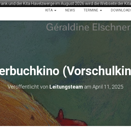
rank und der Kita Havelzwerge im August 2026 wird die Webseite der Ki
KITA
NEWS
TERMINE
DOWNLOAD
derbuchkino (Vorschulkin
Veröffentlicht von
Leitungsteam
am
April 11, 2025