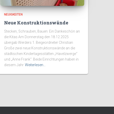
NEUIGKEITEN
Neue Konstruktionswände
Stecken, Schrauben, Bauen: Ein Dankeschön an
die Kitas Am Donnerstag den 18.12.2025
übergab Werders 1. Beigeordneter Christian
Große zwei neue Konstruktionswände an die
städtischen Kindertagesstätten „Havelzwerge“
und „Anne Frank“. Beide Einrichtungen haben in
diesem Jahr
Weiterlesen…