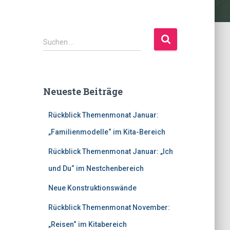
S
Suchen …
u
c
h
e
Neueste Beiträge
n
n
Rückblick Themenmonat Januar:
a
c
„Familienmodelle“ im Kita-Bereich
h
:
Rückblick Themenmonat Januar: „Ich
und Du“ im Nestchenbereich
Neue Konstruktionswände
Rückblick Themenmonat November:
„Reisen“ im Kitabereich