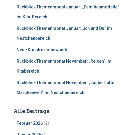
n
Rückblick Themenmonat Januar: „Familienmodelle“
a
c
im Kita-Bereich
h
Rückblick Themenmonat Januar: „Ich und Du“ im
:
Nestchenbereich
Neue Konstruktionswände
Rückblick Themenmonat November: „Reisen“ im
Kitabereich
Rückblick Themenmonat November: „zauberhafte
Märchenwelt“ im Nestchenbereich
Alle Beiträge
Februar 2026
(2)
Januar 2026
(1)