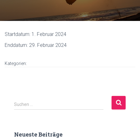
Startdatum:
1. Februar 2024
Enddatum:
29. Februar 2024
Kategorien:
S
Suchen …
u
c
h
e
Neueste Beiträge
n