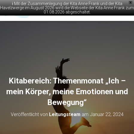
X
ℹ️ Mit der Zusammenlegung der Kita Anne Frank und der Kita
Havelzwerge im August 2026 wird die Webseite der Kita Anne Frank zum
01.08.2026 abgeschaltet.
N
A
V
I
G
A
T
I
O
N
U
M
Kitabereich: Themenmonat „Ich –
S
C
mein Körper, meine Emotionen und
H
Bewegung“
A
L
T
Veröffentlicht von
Leitungsteam
am
Januar 22, 2024
E
N