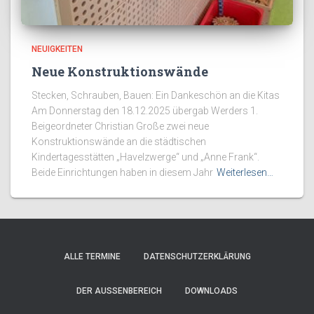
NEUIGKEITEN
Neue Konstruktionswände
Stecken, Schrauben, Bauen: Ein Dankeschön an die Kitas
Am Donnerstag den 18.12.2025 übergab Werders 1.
Beigeordneter Christian Große zwei neue
Konstruktionswände an die städtischen
Kindertagesstätten „Havelzwerge“ und „Anne Frank“.
Beide Einrichtungen haben in diesem Jahr
Weiterlesen…
ALLE TERMINE
DATENSCHUTZERKLÄRUNG
DER AUSSENBEREICH
DOWNLOADS