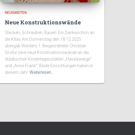
NEUIGKEITEN
Neue Konstruktionswände
Stecken, Schrauben, Bauen: Ein Dankeschön an
die Kitas Am Donnerstag den 18.12.2025
übergab Werders 1. Beigeordneter Christian
Große zwei neue Konstruktionswände an die
städtischen Kindertagesstätten „Havelzwerge“
und „Anne Frank“. Beide Einrichtungen haben in
diesem Jahr
Weiterlesen…