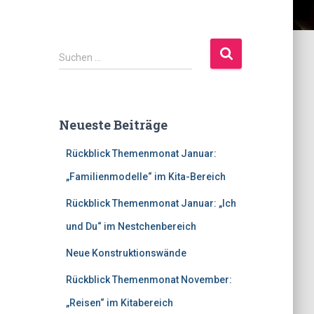
S
Suchen …
u
c
h
e
Neueste Beiträge
n
n
Rückblick Themenmonat Januar:
a
c
„Familienmodelle“ im Kita-Bereich
h
Rückblick Themenmonat Januar: „Ich
:
und Du“ im Nestchenbereich
Neue Konstruktionswände
Rückblick Themenmonat November:
„Reisen“ im Kitabereich