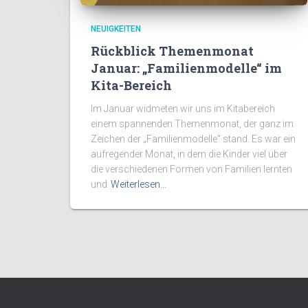
NEUIGKEITEN
Rückblick Themenmonat
Januar: „Familienmodelle“ im
Kita-Bereich
Im Januar widmeten wir uns im Kitabereich
einem spannenden Themenmonat, der ganz im
Zeichen der „Familienmodelle“ stand. Es war ein
aufregender Monat, in dem die Kinder viel über
die verschiedenen Formen von Familien lernten
und
Weiterlesen…