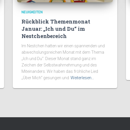
NEUIGKEITEN
Rückblick Themenmonat
Januar: „Ich und Du“ im
Nestchenbereich
Im Nestchen hatten wir einen spannenden und
abwechslungsreichen Monat mit dem Thema
„Ich und Du“. Dieser Monat stand ganz im
Zeichen der Selbstwahrnehmung und des
Miteinanders. Wir haben das fröhliche Lied
„Über Mich“ gesungen und
Weiterlesen…